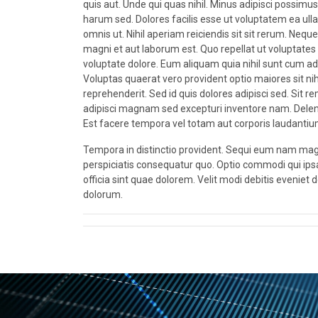
quis aut. Unde qui quas nihil. Minus adipisci possimu
harum sed. Dolores facilis esse ut voluptatem ea ull
omnis ut. Nihil aperiam reiciendis sit sit rerum. Nequ
magni et aut laborum est. Quo repellat ut voluptates 
voluptate dolore. Eum aliquam quia nihil sunt cum a
Voluptas quaerat vero provident optio maiores sit ni
reprehenderit. Sed id quis dolores adipisci sed. Sit re
adipisci magnam sed excepturi inventore nam. Delenit
Est facere tempora vel totam aut corporis laudanti
Tempora in distinctio provident. Sequi eum nam mag
perspiciatis consequatur quo. Optio commodi qui ipsam
officia sint quae dolorem. Velit modi debitis eveniet
dolorum.