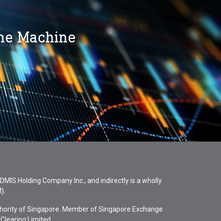
the Machine
MIS Holding Company Inc., and indirectly is a wholly
).
thority of Singapore. Member of Singapore Exchange
Clearing Limited.