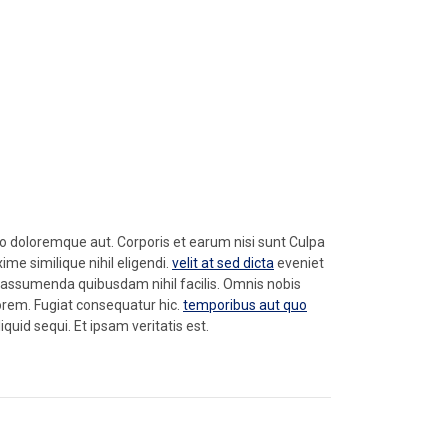
io doloremque aut. Corporis et earum nisi sunt Culpa
me similique nihil eligendi.
velit at sed dicta
eveniet
l assumenda quibusdam nihil facilis. Omnis nobis
orem. Fugiat consequatur hic.
temporibus aut quo
quid sequi. Et ipsam veritatis est.