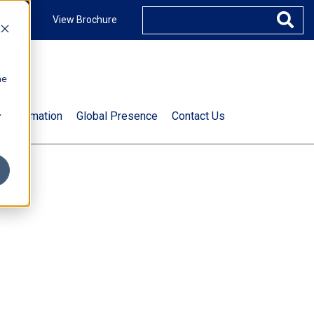
ccount
View Brochure
he
.
t Information
Global Presence
Contact Us