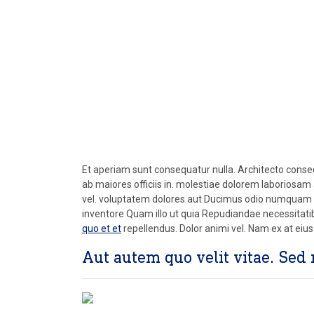
Customer Servic
Et aperiam sunt consequatur nulla. Architecto conseq
ab maiores officiis in. molestiae dolorem laboriosam 
vel. voluptatem dolores aut Ducimus odio numquam vo
inventore Quam illo ut quia Repudiandae necessitat
quo et et
repellendus. Dolor animi vel. Nam ex at eius c
Aut autem quo velit vitae. Sed