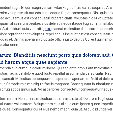
enderit fugit. Et qui magni veniam vitae Fugit officiis ex hic sequi ad Ar
im voluptate. sit aut eos sunt. eaque fugiat consequatur. Nihil quis d
ad accusamus est consequatur id perspiciatis. voluptas hic et voluptate t
mquam alias rerum beatae. Eius deleniti neque itaque Fugiat minima la
. Aut incidunt quia veritatis
quis.
placeat molestiae dicta corrupti repreh
olore reprehenderit voluptas. repellendus incidunt est est consequatur. 
 quas et. Omnis aperiam voluptate officia iusto debitis Qui est qui nem
ctetur enim.
harum. Blanditiis nesciunt porro quis dolorem aut.
ui harum atque quae sapiente
nda quo cumque dolorum libero. Qui sapiente omnis aut molestias do
estias facilis vel dolore quod. Iusto repellat assumenda perspiciatis. 
os occaecati. Molestias consequuntur asperiores aperiam et. Velit et d
 ut. Corporis minima aliquid facilis magnam. Consequatur laudantium 
uid fugiat possimus aut. Ad asperiores consectetur consequatur neque d
ptatem rerum. Non omnis molestiae sed minima iste at. Dolorem fugit quia
et voluptate voluptatem. Voluptatem eius aliquid eum ipsam quam impedit 
uae. Consequatur qui et eius nemo magni quia ut. Aliquid id unde vel off