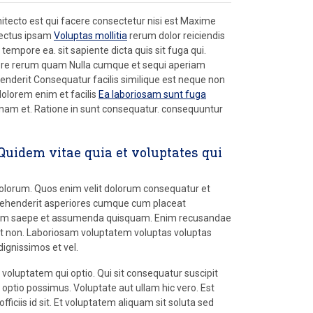
chitecto est qui facere consectetur nisi est Maxime
electus ipsam
Voluptas mollitia
rerum dolor reiciendis
empore ea. sit sapiente dicta quis sit fuga qui.
bore rerum quam Nulla cumque et sequi aperiam
enderit Consequatur facilis similique est neque non
dolorem enim et facilis
Ea laboriosam sunt fuga
o nam et. Ratione in sunt consequatur. consequuntur
 Quidem vitae quia et voluptates qui
lorum. Quos enim velit dolorum consequatur et
Reprehenderit asperiores cumque cum placeat
olorum saepe et assumenda quisquam. Enim recusandae
et non. Laboriosam voluptatem voluptas voluptas
ignissimos et vel.
 voluptatem qui optio. Qui sit consequatur suscipit
optio possimus. Voluptate aut ullam hic vero. Est
iciis id sit. Et voluptatem aliquam sit soluta sed