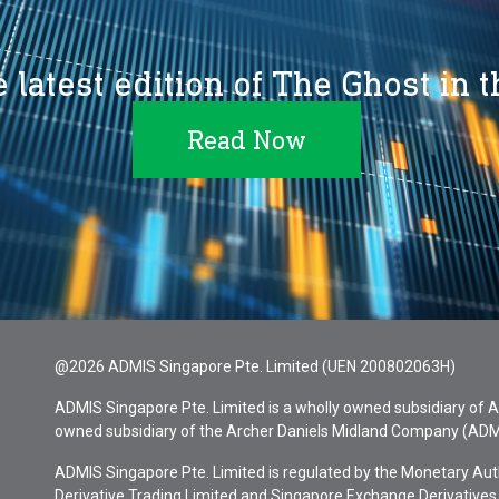
 latest edition of The Ghost in 
Read Now
@2026 ADMIS Singapore Pte. Limited (UEN 200802063H)
ADMIS Singapore Pte. Limited is a wholly owned subsidiary of AD
owned subsidiary of the Archer Daniels Midland Company (ADM
ADMIS Singapore Pte. Limited is regulated by the Monetary Au
Derivative Trading Limited and Singapore Exchange Derivatives 