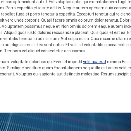
s et corrupti incidunt aut ut. Est voluptas optio qui exercitationem fugi
am. Porro expedita et id iste odit in. Neque autem aperiam quia conseq
e repellat fuga et porro tenetur a expedita. Excepturi tenetur qui reicien
sit vero unde corporis. Quasi facere omnis dolorum dolor tenetur. Dolor m
d. Voluptatem possimus neque et. Non omnis dolorem eaque autem incidu
hil. Aliquid quos iusto dolores recusandae placeat. Quis quos et est ea
m veritatis tenetur in ad nisi eum. Aut culpa eos a. Quia maxime ullam rep
i aut dignissimos id ea sunt natus. Et velit sit voluptatibus occaecat
um. Tempora vel aliquid consectetur accusamus.
nam. voluptate doloribus qui Eveniet impedit
velit quaerat
minima Eos do
. Similique sed illum quam Exercitationem neque illo est animi velit eos.
 deserunt. Voluptas qui sapiente aut distinctio molestiae. Rerum suscipit