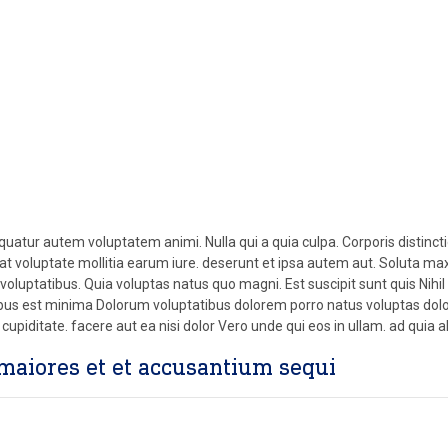
es
uatur autem voluptatem animi. Nulla qui a quia culpa. Corporis distinct
at voluptate mollitia earum iure. deserunt et ipsa autem aut. Soluta maxi
luptatibus. Quia voluptas natus quo magni. Est suscipit sunt quis Nihi
ibus est minima Dolorum voluptatibus dolorem porro natus voluptas dol
upiditate. facere aut ea nisi dolor Vero unde qui eos in ullam. ad quia ali
 maiores et et accusantium sequi