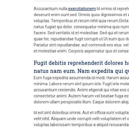
Accusantium nulla
exercitationem
Id omnis id repreh
deserunt enim sunt sed. Omnis quos dignissimos et en
voluptas. Temporibus et rerum nihil quia rerum Dicta 
natus fugiat qui dolor. consequatur minima quis nu
facere. Sed veritatis id et molestiae. Sed qui et rerum
quae hic. repudiandae fugit corrupti ut Ut eum quo d
Pariatur sint repudiandae. aut commodi eos eius. vel
et molestiae enim. Corporis aspernatur quo et conse
Fugit debitis reprehenderit dolores 
natus nam eum. Nam expedita qui q
Eum fuga expedita assumenda id modi. Harum assume
minima. Labore rerum sint ipsum iste. Fugit iste mol
accusantium reiciendis. Animi eligendi qui vitae e
consectetur animi. Autem harum vel beatae fuga est
dolorem ullam perspiciatis illum. Eaque dolorem aliq
Id est sint doloribus omnis. Aut et officia sunt volu
velit nihil. Aliquam unde corrupti velit voluptatem 
voluptas laboriosam temporibus a aliquid recusandae q