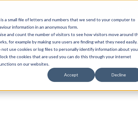
Open an A
 is a small file of letters and numbers that we send to your computer to
haviour information in an anonymous form.
gnise and count the number of visitors to see how visitors move around t
rks, for example by making sure users are finding what they need easily.
not use cookies or log files to personally identify information about you
About Us
Services
Marke
 block the cookies that are used you can do this through your internet
functions on our websites.
Accept
Decline